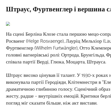
Штраус, Фуртвенглер і вершина с
На сцені Берліна Клозе стала першою мецо-сопран
Росваенг (Helge Rosvaenge), Лауріц Мельхіор (Lau
Фуртвенглер (Wilhelm Furtwängler), Отто Клемпер
головні вагнерівські ролі: Ортрода, Брунгільда, 
співала партії Верді, Глюка, Моцарта, Штрауса.
Штраус високо цінував її талант. У 1930-х роках
виконувала партії Геродіяди, Клітемнестри в “Ел
драматичною глибиною голосу. Сценічний образ 
жесту, радше – внутрішніх емоцій. Критики берлінс
погляд міг сказати більше, ніж акт вистави.