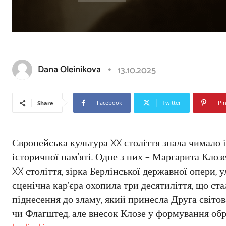
Dana Oleinikova
13.10.2025
Facebook
Twitter
Pin
Share
Європейська культура XX століття знала чимало ім
історичної пам’яті. Одне з них – Маргарита Клоз
XX століття, зірка Берлінської державної опери,
сценічна кар’єра охопила три десятиліття, що ста
піднесення до зламу, який принесла Друга світова 
чи Флагштед, але внесок Клозе у формування обр