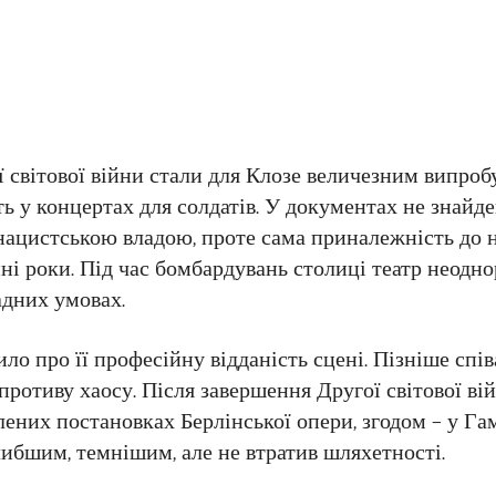
ї світової війни стали для Клозе величезним випро
сть у концертах для солдатів. У документах не знай
з нацистською владою, проте сама приналежність до 
нні роки. Під час бомбардувань столиці театр неодно
адних умовах.
ло про її професійну відданість сцені. Пізніше спів
противу хаосу. Після завершення Другої світової в
лених постановках Берлінської опери, згодом – у Гам
либшим, темнішим, але не втратив шляхетності.