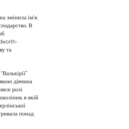
а змінила ім’я.
сподарство. В
об
dworth-
ву та
“Валькірії”
 якою дівчина
вся: ролі
коління, в якій
ерлінської
 тривала понад