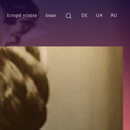
Історії успіху
Інше
DE
UA
RU