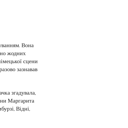
буванням. Вона
дено жодних
німецької сцени
разово зазнавав
ачка згадувала,
ійни Маргарита
бурзі, Відні,