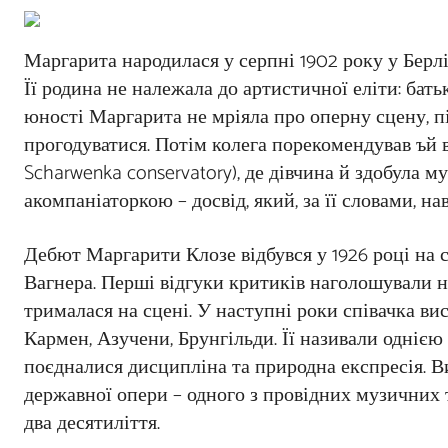
Маргарита народилася у серпні 1902 року у Берлін
Її родина не належала до артистичної еліти: бат
юності Маргарита не мріяла про оперну сцену, п
прогодуватися. Потім колега порекомендував ъй 
Scharwenka conservatory), де дівчина й здобула 
акомпаніаторкою – досвід, який, за її словами, н
Дебют Маргарити Клозе відбувся у 1926 році на сц
Вагнера. Перші відгуки критиків наголошували на
трималася на сцені. У наступні роки співачка вис
Кармен, Азучени, Брунгільди. Її називали однією
поєдналися дисципліна та природна експресія. Ви
державної опери – одного з провідних музичних те
два десятиліття.