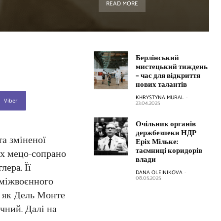
READ MORE
Берлінський
мистецький тиждень
– час для відкриття
нових талантів
KHRYSTYNA MURAL
-
Viber
23.04.2025
Очільник органів
держбезпеки НДР
та зміненої
Еріх Мільке:
таємниці коридорів
ших мецо-сопрано
влади
лера. Її
DANA OLEINIKOVA
-
д міжвоєнного
08.05.2025
о, як Дель Монте
чний. Далі на