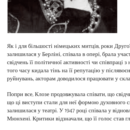
Як і для більшості німецьких митців, роки Друго
залишилася у Берліні, співала в опері, брала уча
свідчень її політичної активності чи співпраці 
того часу кидала тінь на її репутацію у післявоє
руйнувань, акторам доводилося працювати у скл
Попри все, Клозе продовжувала співати, що свідчи
що ці виступи стали для неї формою духовного с
залишилася у театрі. У 1947 році співала у віднов
Мюнхені. Критики відзначали, що її голос став г