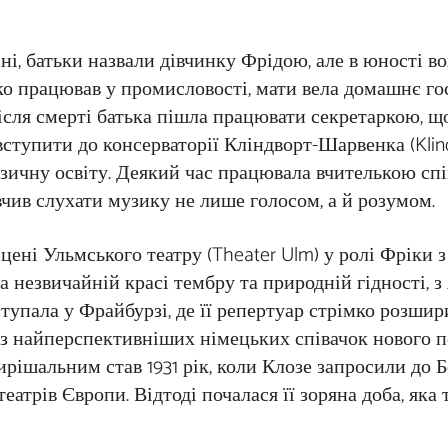
і, батьки назвали дівчинку Фрідою, але в юності вон
ько працював у промисловості, мати вела домашнє го
ісля смерті батька пішла працювати секретаркою, щ
вступити до консерваторії Кліндворт-Шарвенка (Klin
музичну освіту. Деякий час працювала вчителькою спі
авчив слухати музику не лише голосом, а й розумом.
ені Ульмського театру (Theater Ulm) у ролі Фріки з 
 незвичайній красі тембру та природній гідності, з
тупала у Фрайбурзі, де її репертуар стрімко розшири
 з найперспективніших німецьких співачок нового по
рішальним став 1931 рік, коли Клозе запросили до Б
атрів Європи. Відтоді почалася її зоряна доба, яка