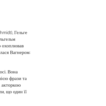
midt), Гельге
ільгельм
ар охоплював
алася Вагнером:
осі. Вона
нією фрази та
а акторкою
ли, що один її