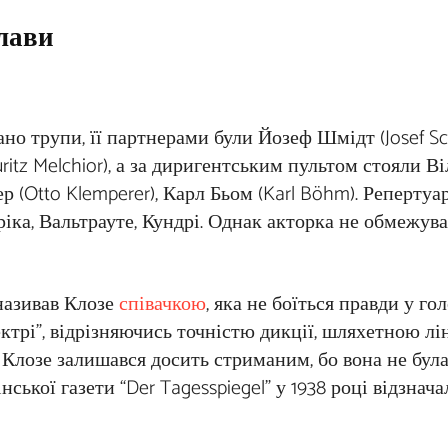
лави
о трупи, її партнерами були Йозеф Шмідт (Josef Sch
ritz Melchior), а за диригентським пультом стояли В
ер (Otto Klemperer), Карл Бьом (Karl Böhm). Реперту
Фріка, Вальтрауте, Кундрі. Однак акторка не обмежув
 називав Клозе
співачкою
, яка не боїться правди у гол
ектрі”, відрізняючись точністю дикції, шляхетною лі
Клозе залишався досить стриманим, бо вона не бул
ької газети “Der Tagesspiegel” у 1938 році відзнача