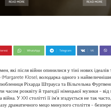
READ MORE
READ MORE
terest
WhatsApp
Telegram
VK
ен, які після війни опинилися у тіні нових ідеалів 
е (Margarete Klose), володарка одного з найвеличні
 улюблениця Ріхарда Штрауса та Вільгельма Фуртвенг
ли часом розквіту й трагедії німецької музики – ві
війна. У XXI столітті її ім’я згадується не так част
азу драматичного мецо минулого століття – безпере