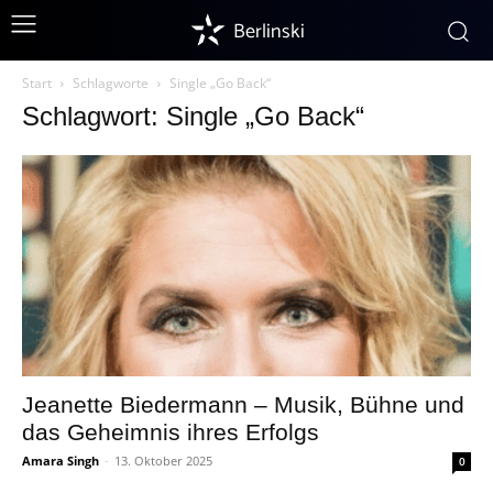
Berlinski
Start
Schlagworte
Single „Go Back“
Schlagwort: Single „Go Back“
Jeanette Biedermann – Musik, Bühne und
das Geheimnis ihres Erfolgs
Amara Singh
-
13. Oktober 2025
0