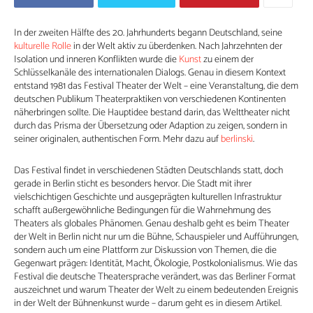
In der zweiten Hälfte des 20. Jahrhunderts begann Deutschland, seine
kulturelle Rolle
in der Welt aktiv zu überdenken. Nach Jahrzehnten der
Isolation und inneren Konflikten wurde die
Kunst
zu einem der
Schlüsselkanäle des internationalen Dialogs. Genau in diesem Kontext
entstand 1981 das Festival Theater der Welt – eine Veranstaltung, die dem
deutschen Publikum Theaterpraktiken von verschiedenen Kontinenten
näherbringen sollte. Die Hauptidee bestand darin, das Welttheater nicht
durch das Prisma der Übersetzung oder Adaption zu zeigen, sondern in
seiner originalen, authentischen Form. Mehr dazu auf
berlinski
.
Das Festival findet in verschiedenen Städten Deutschlands statt, doch
gerade in Berlin sticht es besonders hervor. Die Stadt mit ihrer
vielschichtigen Geschichte und ausgeprägten kulturellen Infrastruktur
schafft außergewöhnliche Bedingungen für die Wahrnehmung des
Theaters als globales Phänomen. Genau deshalb geht es beim Theater
der Welt in Berlin nicht nur um die Bühne, Schauspieler und Aufführungen,
sondern auch um eine Plattform zur Diskussion von Themen, die die
Gegenwart prägen: Identität, Macht, Ökologie, Postkolonialismus. Wie das
Festival die deutsche Theatersprache verändert, was das Berliner Format
auszeichnet und warum Theater der Welt zu einem bedeutenden Ereignis
in der Welt der Bühnenkunst wurde – darum geht es in diesem Artikel.