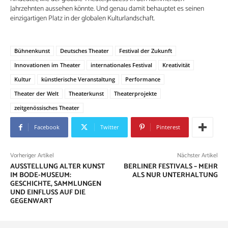
Jahrzehnten aussehen könnte. Und genau damit behauptet es seinen
einzigartigen Platz in der globalen Kulturlandschaft.
Bühnenkunst
Deutsches Theater
Festival der Zukunft
Innovationen im Theater
internationales Festival
Kreativität
Kultur
künstlerische Veranstaltung
Performance
Theater der Welt
Theaterkunst
Theaterprojekte
zeitgenössisches Theater
Facebook
Twitter
Pinterest
Vorheriger Artikel
Nächster Artikel
AUSSTELLUNG ALTER KUNST
BERLINER FESTIVALS – MEHR
IM BODE-MUSEUM:
ALS NUR UNTERHALTUNG
GESCHICHTE, SAMMLUNGEN
UND EINFLUSS AUF DIE
GEGENWART