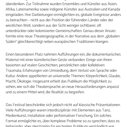
überdenken. Zur Teilnahme wurden Ensembles und Künstler aus Asien,
Afrika, Lateinamerika sowie indigene Künstler aus Australien und Kanada
eingeladen. Ihre Darbietungen ermöglichten es, globale Ereignisse anders
zu betrachten – nicht aus der Position der führenden Länder oder der
westlichen Welt, sondern aus der Sicht weniger sichtbarer, oft
unterdrückter oder kolonisierter Gemeinschaften. Genau dieser Ansatz
formte eine neue Theatergeographie, in der Narrative aus dem „globalen
Süden“ gleichberechtigt neben europäischen Traditionen klangen.
Einen besonderen Platz nahmen Aufführungen ein, die dokumentarisches
Material mit einer künstlerischen Geste verbanden. Einige von ihnen
basierten auf realen Geschichten, persönlichen oder kollektiven
Traumata, Erfahrungen von Umsiedlung, dem Verlust von Sprache oder
Kultur. Andere appellierten an universelle Themen: Körperlichkeit, Glaube,
Macht, Ökologie. Insgesamt erhielt das Publikum die Möglichkeit zu
sehen, wie sich die Theatersprache an neue Herausforderungen anpasst
und zu einem Mittel wird, die Realität zu begreifen.
Das Festival beschränkte sich jedoch nicht auf klassische Präsentationen.
Viele Aufführungen waren interdisziplinär: mit Elementen aus Tanz,
Medienkunst, Installation oder performativer Forschung. Ein solches
Format ermöglichte es, über komplexe Probleme so zu sprechen, dass es
tiefgründig, aber gleichzeitig für ein breites Publikum verständlich war.