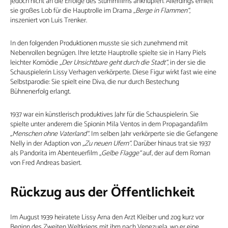
jedoch nicht an die Erfolge des Stummfilms anknüpfen. Allerdings erhielt
sie großes Lob für die Hauptrolle im Drama
„Berge in Flammen“
,
inszeniert von Luis Trenker.
In den folgenden Produktionen musste sie sich zunehmend mit
Nebenrollen begnügen. Ihre letzte Hauptrolle spielte sie in Harry Piels
leichter Komödie
„Der Unsichtbare geht durch die Stadt“
, in der sie die
Schauspielerin Lissy Verhagen verkörperte. Diese Figur wirkt fast wie eine
Selbstparodie: Sie spielt eine Diva, die nur durch Bestechung
Bühnenerfolg erlangt.
1937 war ein künstlerisch produktives Jahr für die Schauspielerin. Sie
spielte unter anderem die Spionin Mila Ventos in dem Propagandafilm
„Menschen ohne Vaterland“
. Im selben Jahr verkörperte sie die Gefangene
Nelly in der Adaption von
„Zu neuen Ufern“
. Darüber hinaus trat sie 1937
als Pandorita im Abenteuerfilm
„Gelbe Flagge“
auf, der auf dem Roman
von Fred Andreas basiert.
Rückzug aus der Öffentlichkeit
Im August 1939 heiratete Lissy Arna den Arzt Kleiber und zog kurz vor
Beginn des Zweiten Weltkriegs mit ihm nach Venezuela, wo er eine