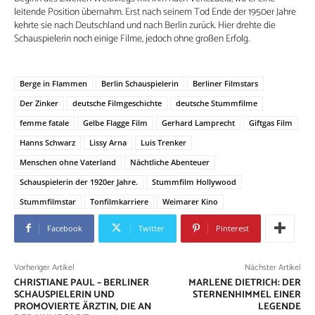
leitende Position übernahm. Erst nach seinem Tod Ende der 1950er Jahre
kehrte sie nach Deutschland und nach Berlin zurück. Hier drehte die
Schauspielerin noch einige Filme, jedoch ohne großen Erfolg.
Berge in Flammen
Berlin Schauspielerin
Berliner Filmstars
Der Zinker
deutsche Filmgeschichte
deutsche Stummfilme
femme fatale
Gelbe Flagge Film
Gerhard Lamprecht
Giftgas Film
Hanns Schwarz
Lissy Arna
Luis Trenker
Menschen ohne Vaterland
Nächtliche Abenteuer
Schauspielerin der 1920er Jahre.
Stummfilm Hollywood
Stummfilmstar
Tonfilmkarriere
Weimarer Kino
Facebook
Twitter
Pinterest
Vorheriger Artikel
Nächster Artikel
CHRISTIANE PAUL – BERLINER
MARLENE DIETRICH: DER
SCHAUSPIELERIN UND
STERNENHIMMEL EINER
PROMOVIERTE ÄRZTIN, DIE AN
LEGENDE