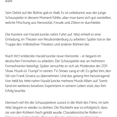
wahr.
Sein Debüt auf der Bühne gab er 1948. Es ist unbekannt, was der junge
Schauspieler in diesem Moment fühlte, aber man kann sich gut vorstellen,
welche Mischung aus Nervosität, Freude und Zittern er durchlebte.
Die Karriere von Harald Juncke nahm Fahrt auf. 1950 erhielt er eine
Einladung, im Theater von Neubrandenburg zu arbeiten. Später trat er der
Truppe des Volksbühne-Theaters und anderer Bühnen bei.
Nach 1977 entdeckte Harald Juncke neue Horizonte — er begann im
deutschen Fernsehen zu arbeiten. Der Schauspieler war an mehreren
Fernsehserien beteiligt. Später versuchte er sich als Moderator der ZDF-
Show
Musik ist Trumpf
. In seinen TV-Shows sang er oft. Es gefiel ihm, den
Stil von Frank Sinatra zu übernehmen. Und das gelang ihm hervorragend.
Von 1968 bis 1999 nahm Harald Juncke mehrere Musik-Alben auf. Somit
fand ein weiteres kreatives Experiment in seinem Leben statt, das ihm
Erfolg brachte.
Dennoch rief ihn die Schauspielerei zurück in die Welt des Films. Im Jahr
1992 begann er wieder zu drehen. Die Rückkehr war so erfolgreich, dass
sie von den Kritikern hoch gelobt wurde. Charakteristische Rollen in