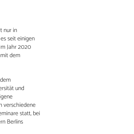
t nur in
es seit einigen
 Im Jahr 2020
– mit dem
n dem
rsität und
igene
en verschiedene
inare statt, bei
n Berlins