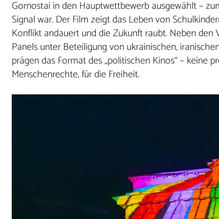
Gornostai in den Hauptwettbewerb ausgewählt – zum e
Signal war. Der Film zeigt das Leben von Schulkinde
Konflikt andauert und die Zukunft raubt. Neben den
Panels unter Beteiligung von ukrainischen, iranisch
prägen das Format des „politischen Kinos“ – keine pr
Menschenrechte, für die Freiheit.