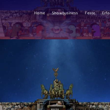
Home
Showbusiness
Feste
Erf
FESTE