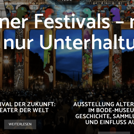
iner Festivals –
s nur Unterhalt
IVAL DER ZUKUNFT:
AUSSTELLUNG ALTER
EATER DER WELT
IM BODE-MUSEU
GESCHICHTE, SAMM
UND EINFLUSS AUF
WEITERLESEN