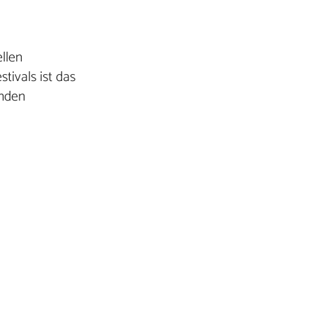
ellen
tivals ist das
enden