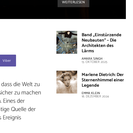
WEITERLESEN
Band „Einstürzende
Neubauten“ – Die
Architekten des
Lärms
AMARA SINGH
-
Viber
13. OKTOBER 2025
Marlene Dietrich: Der
Sternenhimmel einer
 dass die Welt zu
Legende
, sicher zu machen
EMMA KLEIN
-
18. DEZEMBER 2024
 Eines der
htige Quelle der
 Ereignis