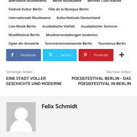
alternative Musikevents
Berlin Musikszene
Berliner Club-Nächte
Festival-Kultur Berlin
Fête de la Musique Berlin
internationale Musikszene
Kulturfestivals Deutschland
Live-Musik Berlin
musikalische Vielfalt
musikalischer Sommer
Musikfestival Berlin
Musikveranstaltungen kostenlos
Open-Air-Konzerte
Sommersonnenwende Berlin
Tourismus Berlin
Facebook
Twitter
Pinterest
Vorheriger Artikel
Nächster Artikel
EINE STADT VOLLER
POESIEFESTIVAL BERLIN – DAS
GESCHICHTE UND MODERNE
POESIEFESTIVAL IN BERLIN
Felix Schmidt