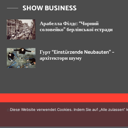
SHOW BUSINESS
Арабелла Філдс: “Чорний
соловейко” берлінської естради
Гурт “Einstürzende Neubauten” –
архітектори шуму
Diese Website verwendet Cookies. Indem Sie auf „Alle zulassen“ 
Copyright © Повне використання матеріалів заборонено. Частково можна з г