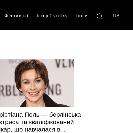
Фестивалі
Історії успіху
Інше
UA
рістіана Поль — берлінська
ктриса та кваліфікований
ікар, що навчалася в...