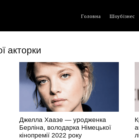
Головна
Шоубізнес
ої акторки
Джелла Хаазе — уродженка
К
Берліна, володарка Німецької
а
кінопремії 2022 року
л