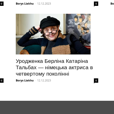
Borys Liakhu
-
12.12.2023
Bo
0
0
Уродженка Берліна Катаріна
Тальбах — німецька актриса в
четвертому поколінні
Borys Liakhu
-
12.12.2023
0
0