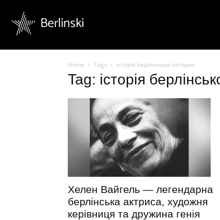
Berlinski
Home
Tags
історія берлінської акторки
Tag: історія берлінськ
Хелен Вайгель — легендарна
берлінська актриса, художня
керівниця та дружина генія