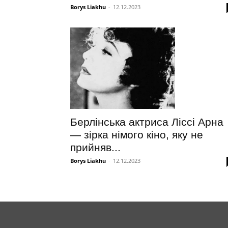
Borys Liakhu
-
12.12.2023
Берлінська актриса Ліссі Арна
— зірка німого кіно, яку не
прийняв...
Borys Liakhu
-
12.12.2023