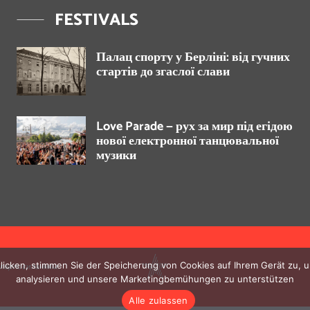
FESTIVALS
Палац спорту у Берліні: від гучних
стартів до згаслої слави
Love Parade — рух за мир під егідою
нової електронної танцювальної
музики
klicken, stimmen Sie der Speicherung von Cookies auf Ihrem Gerät zu,
іперпосиланням.
analysieren und unsere Marketingbemühungen zu unterstützen
Alle zulassen