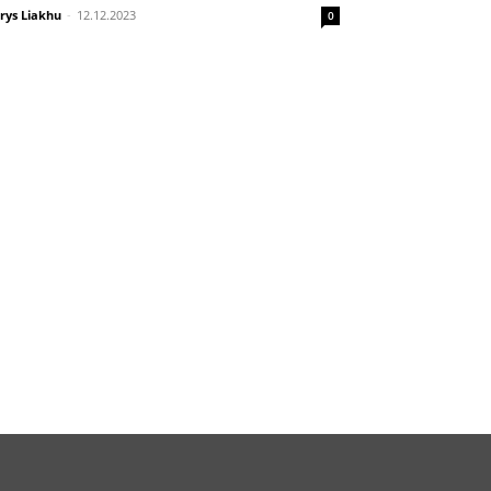
rys Liakhu
-
12.12.2023
0